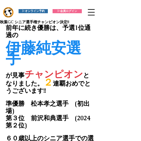
▷オンライン予約
▷会員ログイン
秋葉GC シニア選手権チャンピオン決定!!
前年に続き優勝は、予選1位通
過の
伊藤純安選
手
チャンピオン
が見事
と
２
なりました。
連覇おめでと
うございます!!
準優勝　松本孝之選手　(初出
場)
第３位　前沢和典選手　(2024
第２位)
６０歳以上のシニア選手での選