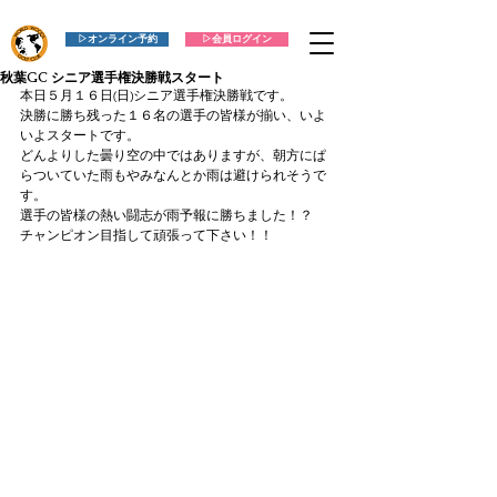
▷オンライン予約
▷会員ログイン
秋葉GC シニア選手権決勝戦スタート
本日５月１６日(日)シニア選手権決勝戦です。
決勝に勝ち残った１６名の選手の皆様が揃い、いよ
いよスタートです。
どんよりした曇り空の中ではありますが、朝方にぱ
らついていた雨もやみなんとか雨は避けられそうで
す。
選手の皆様の熱い闘志が雨予報に勝ちました！？
チャンピオン目指して頑張って下さい！！