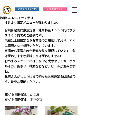
▷オンライン予約
▷会員ログイン
秋葉GC レストラン便り
４月より限定メニューが加わりました。
お刺身定食に煮魚定食　通常料金１５００円にプラ
ス３００円でのご提供です。
現在は土日限定２０食前後でご用意しており、すぐ
に完売となり好評いただいています。
市場から直送された新鮮な魚を調理しています。魚
は変わりますが美味しさは変わりません!!
おつまみメニューには、かぶと煮やヤリイカ、ホタ
ルイカ、あさり、稚鮎などなど、ビールが進みます
ね。
板前さんがしょうゆまで拘ったお刺身定食は絶品で
す。是非ご堪能ください。
左// お刺身定食　かつお　　　　　　　　　　　
右// お刺身定食　本マグロ