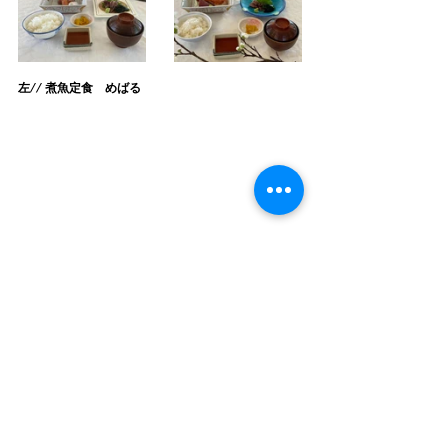
左// 煮魚定食　めばる
​秋葉
ゴルフ倶楽部
〒441-1611
愛知県
新城市七郷一色字桐久保
35
番地
TEL：0536-32-2600
運営会社