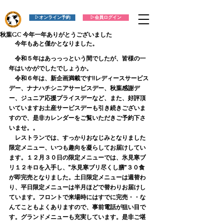
▷オンライン予約
▷会員ログイン
秋葉GC 今年一年ありがとうございました
　今年もあと僅かとなりました。
　令和５年はあっっっという間でしたが、皆様の一
年はいかがでしたでしょうか。
　令和６年は、新企画満載です!!レディースサービス
デー、ナナハチシニアサービスデー、秋葉感謝デ
ー、ジュニア応援プライスデーなど、また、好評頂
いていますお土産サービスデーも引き続きございま
すので、是非カレンダーをご覧いただきご予約下さ
いませ。。
　レストランでは、すっかりおなじみとなりました
限定メニュー、いつも趣向を凝らしてお届けしてい
ます。１２月３０日の限定メニューでは、氷見寒ブ
リ１２キロを入手し、"氷見寒ブリ尽くし膳"３０食
が即完売となりました。土日限定メニューは週替わ
り、平日限定メニューは半月ほどで替わりお届けし
ています。フロントで来場時にはすでに完売・・な
んてこともよくありますので、事前電話が狙い目で
す。グランドメニューも充実しています。是非ご堪