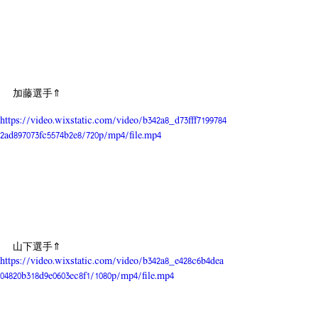
加藤選手⇑
https://video.wixstatic.com/video/b342a8_d73fff7199784
2ad897073fc5574b2e8/720p/mp4/file.mp4
山下選手⇑
https://video.wixstatic.com/video/b342a8_e428c6b4dea
04820b318d9e0603ec8f1/1080p/mp4/file.mp4