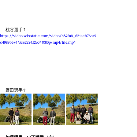
桃谷選手⇑
https://video.wixstatic.com/video/b342a8_621acb76ea9
c4989b37473ce22243230/1080p/mp4/file.mp4
野田選手⇑