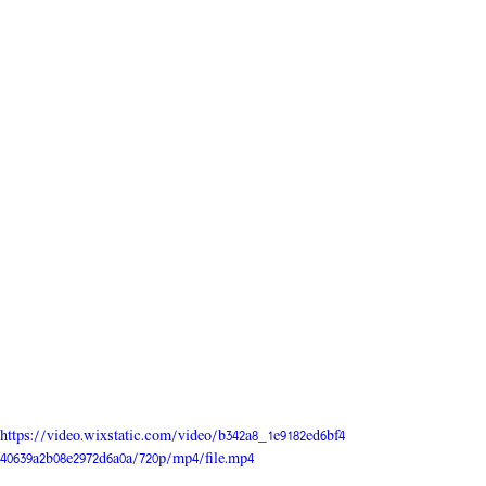
https://video.wixstatic.com/video/b342a8_1e9182ed6bf4
40639a2b08e2972d6a0a/720p/mp4/file.mp4