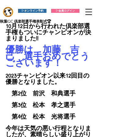
▷オンライン予約
▷会員ログイン
秋葉GC 倶楽部選手権表彰式🏆
10月12日から行われた倶楽部選
手権もついにチャンピオンが決
まりました!!
優勝は　加藤　吉
己　選手おめでとう
ございます！
2023チャンピオン以来12回目の
優勝となりました。
　第2位　前沢　和典選手
　第3位　松本　孝之選手
　第4位　松本　光将選手
今年は天気の悪い行程となりま
したが、素晴らしい盛り上がり