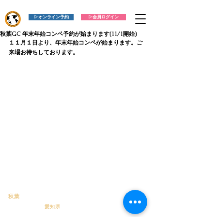
▷オンライン予約
▷会員ログイン
秋葉GC 年末年始コンペ予約が始まります(11/1開始)
１１月１日より、年末年始コンペが始まります。ご
来場お待ちしております。
​秋葉
ゴルフ倶楽部
〒441-1611
愛知県
新城市七郷一色字桐久保
35
番地
TEL：0536-32-2600