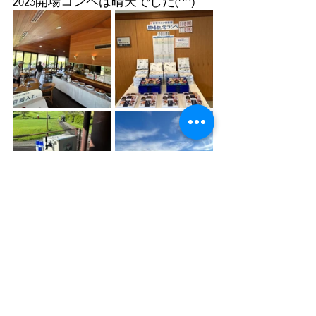
2023開場コンペは晴天でした(^^)
​秋葉
ゴルフ倶楽部
〒441-1611
愛知県
新城市七郷一色字桐久保
35
番地
TEL：0536-32-2600
運営会社
プライバシーポリシー
COPYRIGHT 2017 WORLD WOODS GOLF CLUB ALL RIGHT RESERVED.