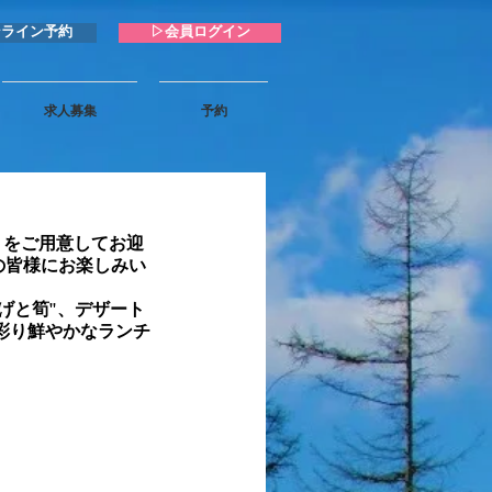
ンライン予約
▷会員ログイン
求人募集
予約
トをご用意してお迎
の皆様にお楽しみい
揚げと筍"、デザート
彩り鮮やかなランチ
。