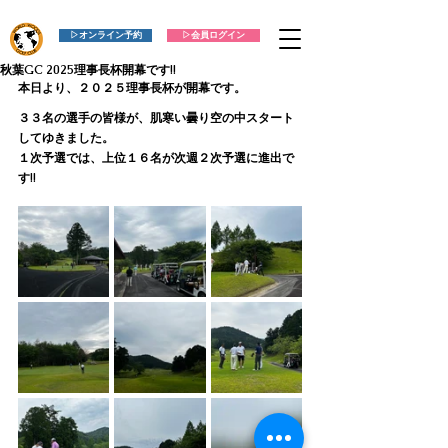
▷オンライン予約
▷会員ログイン
秋葉GC 2025理事長杯開幕です!!
本日より、２０２５理事長杯が開幕です。
３３名の選手の皆様が、肌寒い曇り空の中スタート
してゆきました。
１次予選では、上位１６名が次週２次予選に進出で
す!!