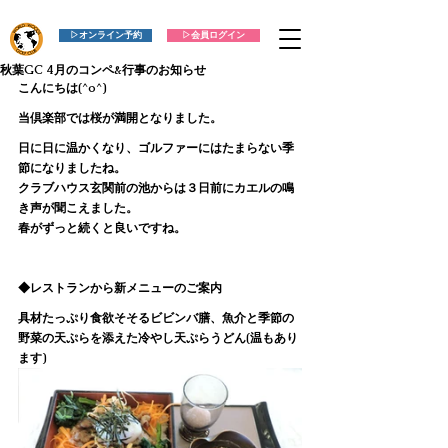
▷オンライン予約
▷会員ログイン
秋葉GC 4月のコンペ&行事のお知らせ
こんにちは(^o^)
当倶楽部では桜が満開となりました。
日に日に温かくなり、ゴルファーにはたまらない季
節になりましたね。
クラブハウス玄関前の池からは３日前にカエルの鳴
き声が聞こえました。
春がずっと続くと良いですね。
◆レストランから新メニューのご案内
具材たっぷり食欲そそるビビンバ膳、魚介と季節の
野菜の天ぷらを添えた冷やし天ぷらうどん(温もあり
ます)