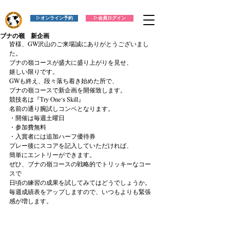
▷オンライン予約
▷会員ログイン
ブナの嶺 新企画
皆様、GW沢山のご来場誠にありがとうございまし
た。
ブナの嶺コースが盛大に盛り上がりを見せ、
嬉しい限りです。
GWも終え、段々落ち着き始めた所で、
ブナの嶺コースで新企画を開催致します。
競技名は『Try One's Skill』
名前の通り腕試しコンペとなります。
・開催は毎週土曜日
・参加費無料
・入賞者には追加ハーフ優待券
プレー後にスコアを記入していただければ、
簡単にエントリーができます。
ぜひ、ブナの嶺コースの戦略的でトリッキーなコー
スで
日頃の練習の成果を試してみてはどうでしょうか。
毎週成績表をアップしますので、いつもよりも緊張
感が増します。