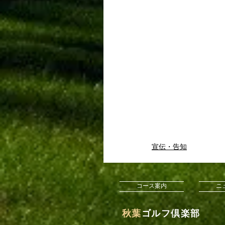
宣伝・告知
コース案内
ニ
​秋葉
ゴルフ倶楽部