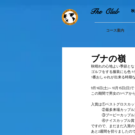
The Club
​
コース案内
ブナの嶺 
秋晴れの心地よい季節とな
ゴルフをする服装にも色々
1番おしゃれが出来る時期
9月16日(土)～10月15
この期間で男女の1ペアか
入賞は①ベストグロスカッ
　　　②最多来場カップル
　　　③ブービーカップル
　　　④ナイスカップル賞
ですので、まだまだ入賞の
あと2週間を切りましたの