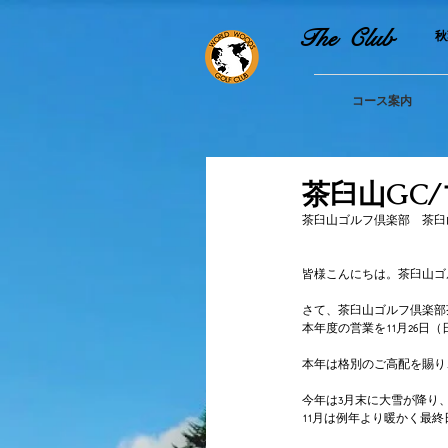
The Club
​
コース案内
茶臼山GC
茶臼山ゴルフ倶楽部　茶臼
皆様こんにちは。茶臼山ゴ
さて、茶臼山ゴルフ倶楽部
本年度の営業を11月26
本年は格別のご高配を賜り
今年は3月末に大雪が降り
11月は例年より暖かく最