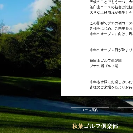
天候のことでもう一つ、今
茶臼山コースの被害は比較
大きな土砂崩れが発生し今
この影響でブナの嶺コース
皆様をはじめ、ご来場をお
来年のオープンに向け、現
来年のオープン日が決まり
茶臼山ゴルフ倶楽部　　　　平
ブナの嶺ゴルフ場　　　　　平
来年も皆様にお楽しみいた
皆様のご来場を心よりお待
コース案内
ニ
​秋葉
ゴルフ倶楽部