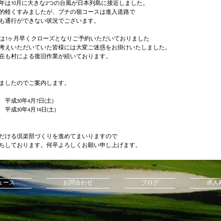
年は10月に大きな2つの台風が日本列島に接近しました。
的軽くすみましたが、ブナの嶺コースは進入道路で
も通行ができない状況でございます。
は1ヶ月早くクローズとなりご予約いただいておりました
考えいただいていた皆様には大変ご迷惑をお掛けいたしました。
在も村による復旧作業が続いております。
ましたのでご案内します。
成30年4月7日(土)
成30年4月14日(土)
だける倶楽部づくりを進めてまいりますので
ちしております。何卒よろしくお願い申し上げます。
ュース
お問合わせ
ブログ
求人