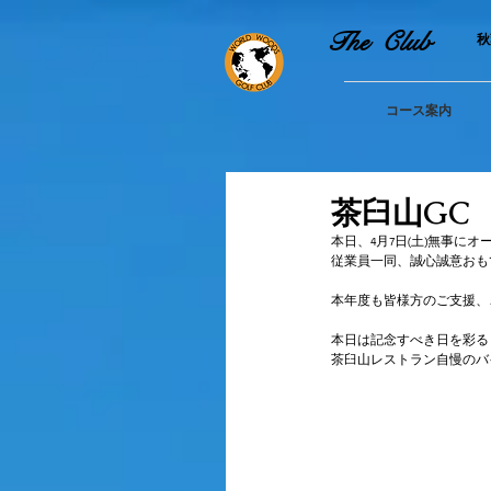
The Club
​
コース案内
茶臼山GC
本日、4月7日(土)無事に
従業員一同、誠心誠意おも
本年度も皆様方のご支援、
本日は記念すべき日を彩る
茶臼山レストラン自慢のバ