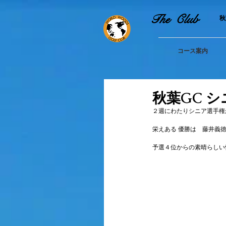
The Club
​
コース案内
秋葉GC 
２週にわたりシニア選手権
栄えある 優勝は　藤井義
予選４位からの素晴らしい