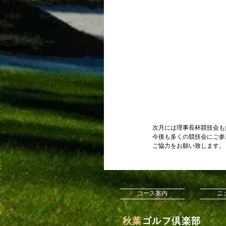
次月には理事長杯競技会も
今後も多くの競技会にご参
ご協力をお願い致します。
コース案内
ニ
​秋葉
ゴルフ倶楽部