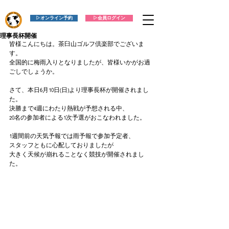
▷オンライン予約
▷会員ログイン
理事長杯開催
皆様こんにちは。茶臼山ゴルフ倶楽部でございま
す。
全国的に梅雨入りとなりましたが、皆様いかがお過
ごしでしょうか。
さて、本日6月10日(日)より理事長杯が開催されまし
た。
決勝まで4週にわたり熱戦が予想される中、
20名の参加者による1次予選がおこなわれました。
1週間前の天気予報では雨予報で参加予定者、
スタッフともに心配しておりましたが
大きく天候が崩れることなく競技が開催されまし
た。