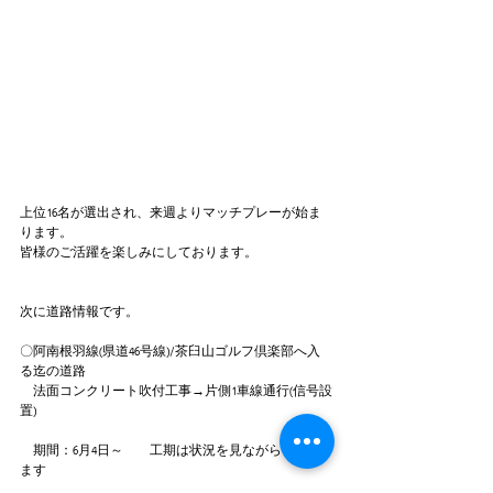
上位16名が選出され、来週よりマッチプレーが始ま
ります。
皆様のご活躍を楽しみにしております。
次に道路情報です。
〇阿南根羽線(県道46号線)/茶臼山ゴルフ倶楽部へ入
る迄の道路
　法面コンクリート吹付工事→片側1車線通行(信号設
置)
　期間：6月4日～　　工期は状況を見ながらとなり
ます