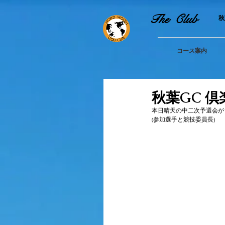
The Club
​
コース案内
秋葉GC 
本日晴天の中二次予選会が
(参加選手と競技委員長) 