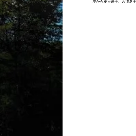
 左から桃谷選手、合澤選