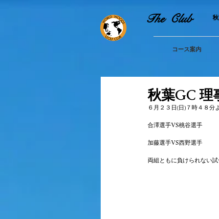
The Club
​
コース案内
秋葉GC 
６月２３日(日)７時４８
合澤選手VS桃谷選手
加藤選手VS西野選手
両組ともに負けられない試