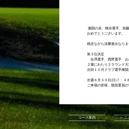
 激闘の末、桃谷選手、加
おめでとうございます。
残念ながら決勝進出なりま
第３位決定
　合澤選手、西野選手　お
２週にわたり２ラウンド大
次回１０月クラブ選手権競
次週６月３０日(日)７：
ご来場の皆様、競技委員の
　　　　　　　　　　　　
コース案内
ニ