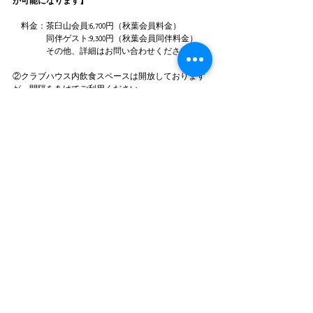
が可能になります】
　料金：茶臼山会員:6,700円（秋葉会員料金）
　　　　同伴ゲスト:9,300円（秋葉会員同伴料金）
　　　　その他、詳細はお問い合わせください
②クラブハウス内飲食スペースは開放しております
が、間隔をあけてご利用ください。
　　　　　　　　　　　　以上
大変な時期ではございますが、何卒よろしくお願い
いたします。
ブナの嶺ゴルフ倶楽部
​秋葉
ゴルフ倶楽部
〒441-1611
愛知県
新城市七郷一色字桐久保
35
番地
TEL：0536-32-2600