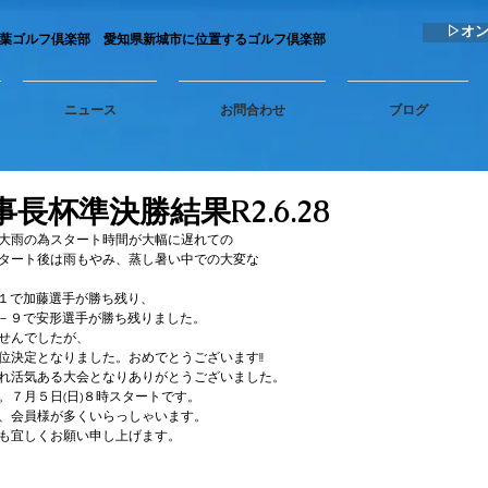
▷オ
秋葉ゴルフ倶楽部 愛知県新城市に位置するゴルフ倶楽部
ニュース
お問合わせ
ブログ
事長杯準決勝結果R2.6.28
大雨の為スタート時間が大幅に遅れての
タート後は雨もやみ、蒸し暑い中での大変な
－１で加藤選手が勝ち残り、
０－９で安形選手が勝ち残りました。
せんでしたが、
位決定となりました。おめでとうございます!!
れ活気ある大会となりありがとうございました。
。７月５日(日)８時スタートです。
、会員様が多くいらっしゃいます。
も宜しくお願い申し上げます。