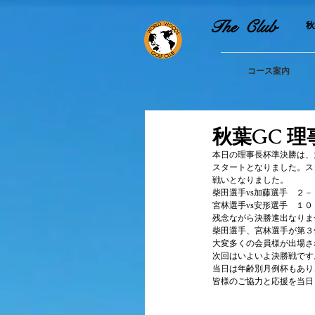
The Club
​
コース案内
秋葉GC 理
本日の理事長杯準決勝は、
スタートとなりました。ス
戦いとなりました。
柴田選手vs加藤選手　２
宮林選手vs安形選手　１
残念ながら決勝進出なりま
柴田選手、宮林選手が第３
大変多くの会員様が出場さ
次回はいよいよ決勝戦です
当日は年齢別月例杯もあり
皆様のご協力と応援を当日