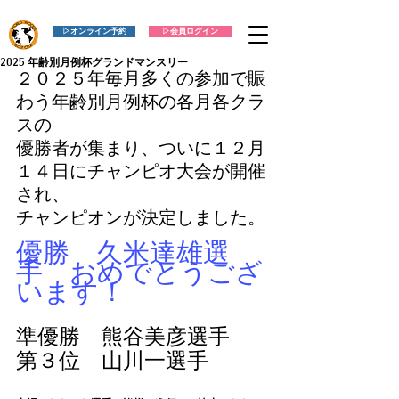
▷オンライン予約
▷会員ログイン
2025 年齢別月例杯グランドマンスリー
２０２５年毎月多くの参加で賑
わう年齢別月例杯の各月各クラ
スの
優勝者が集まり、ついに１２月
１４日にチャンピオ大会が開催
され、
チャンピオンが決定しました。
優勝　久米達雄選
手　おめでとうござ
います！
準優勝　熊谷美彦選手
第３位　山川一選手