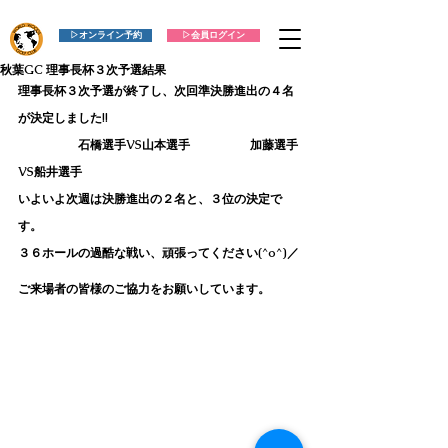
▷オンライン予約
▷会員ログイン
秋葉GC 理事長杯３次予選結果
理事長杯３次予選が終了し、次回準決勝進出の４名
が決定しました!!
　　　　　石橋選手VS山本選手　　　　　加藤選手
VS船井選手
いよいよ次週は決勝進出の２名と、３位の決定で
す。
３６ホールの過酷な戦い、頑張ってください(^o^)／
ご来場者の皆様のご協力をお願いしています。