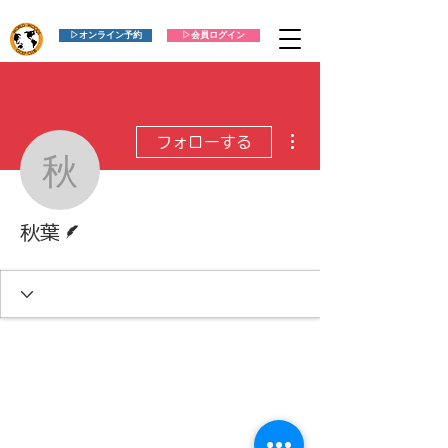
▷オンライン予約
▷会員ログイン
その他
フォローする
秋葉
脚本
秋葉