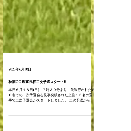
2023年6月18日
秋葉GC 理事長杯二次予選スタート!!
本日６月１８日(日) ７時３０分より、先週行われた５
０名での一次予選会を見事突破された上位１６名の選
手で二次予選会がスタートしました。 二次予選からは