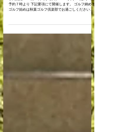
2023年10月29日
秋葉GC 年忘れ&新春杯のお知らせ
予約開始 １１月１日（水曜日） Web予約０時より 電話
予約７時より 下記要項にて開催します。 ゴルフ納めと
ゴルフ始めは秋葉ゴルフ倶楽部でお過ごしくださいま
せ。 なお当日は大変混み合いますので、2バッグ、3バ
ッグは組合せとなります。...