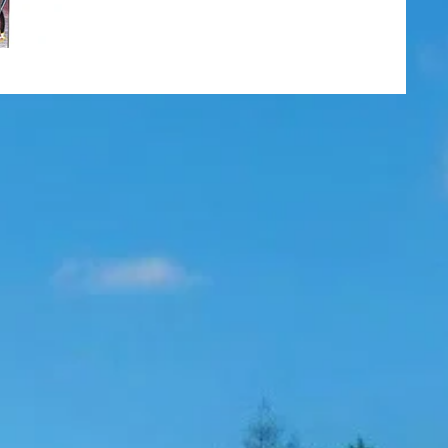
ホルモンさんのホルモンを販売することになりました。 中で
もオススメは"夏ホル自家製どて煮"なんです。アルミ鍋に入っ
ているので家に帰って冷凍のまま 火にかけるだけ。IH対応な
のも高ポイントですね。みそなので焦げやすいんですが、焦げ
たくらいが とっても美味しいのです(^^) ゴルフ場近くに遊び
に来た方、通りすがりの方でもお気軽にお立ち寄りくださいま
せ(^^)/