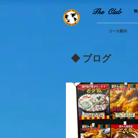
The Club
​
コース案内
​◆ ブログ