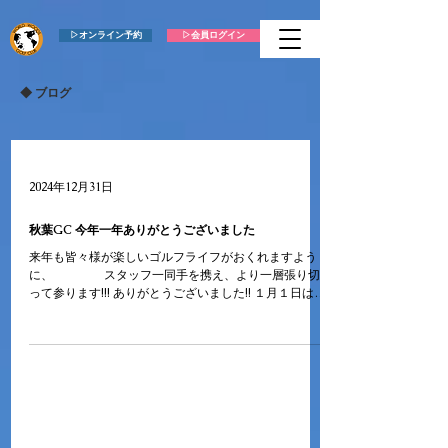
▷オンライン予約
▷会員ログイン
​◆ ブログ
2024年12月31日
秋葉GC 今年一年ありがとうございました
来年も皆々様が楽しいゴルフライフがおくれますよう
に、 スタッフ一同手を携え、より一層張り切
って参ります!!! ありがとうございました!! １月１日は休
業日です。 １月１日より開始される５月予約は、web
サイトでは１日０時より、...