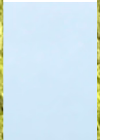
モーク鴨ロース 新鮮な魚介７種の丼に、山掛けたっぷ
りの香り豊かな茶そば、鴨ロースで満腹です! 次週は鰻
丼&鰻重です(^o^) 予約受付けています!!