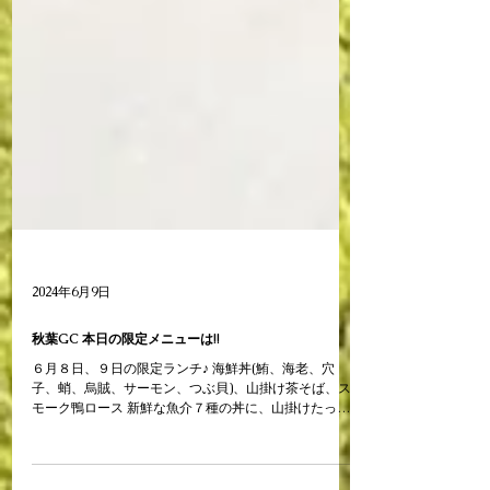
2024年6月9日
秋葉GC 本日の限定メニューは!!
６月８日、９日の限定ランチ♪ 海鮮丼(鮪、海老、穴
子、蛸、烏賊、サーモン、つぶ貝)、山掛け茶そば、ス