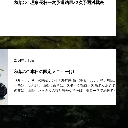
秋葉GC 理事長杯一次予選結果&2次予選対戦表
2024年6月9日
秋葉GC 本日の限定メニューは!!
６月８日、９日の限定ランチ♪ 海鮮丼(鮪、海老、穴子、蛸、烏賊、サ
ーモン、つぶ貝)、山掛け茶そば、スモーク鴨ロース 新鮮な魚介７種
の丼に、山掛けたっぷりの香り豊かな茶そば、鴨ロースで満腹です!
次週は鰻丼&鰻重です(^o^) 予約受付けています!!
10
11
12
13
14